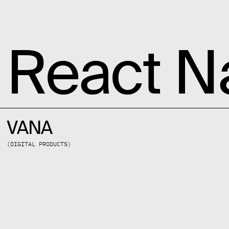
SALT AND PEPPER
React N
VANA
(
DIGITAL PRODUCTS
)