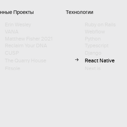
SALT AND PEPPER
анные
Проекты
Технологии
HELLO@SNP.AGENCY
ДЛЯ ЗАЯВОК
АККРЕДИТОВАННАЯ ИТ-КОМПАНИЯ
Erin
Wesley
Ruby
on
Rails
VANA
Webflow
Matthew
Fisher
2021
Python
Reclaim
Your
DNA
Typescript
CUSP
Django
The
Quarry
House
React
Native
Fitsole
Next.js
REFIRE
React
Emma
Prismic
is
Social
OME
Three.js
Liron
Moran
WebGL
Matthew
Fisher
2022
GSAP
Human
Person
Shopify
Syndesi