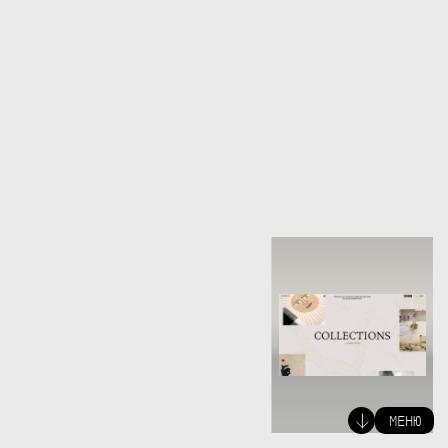
Технологии
Награды
/
Упоминания
(MENU)
Ruby
on
Rails
CSSDA
Webflow
The
FWA
Python
Awwwards
Typescript
Django
React
Native
Next.js
01
КЕЙСЫ
React
Prismic
02
КОМПАНИЯ
Three.js
03
УСЛУГИ
WebGL
GSAP
04
МЫСЛИ
Shopify
05
КАРЬЕРА
06
КОНТАКТЫ
03-04
(X)
ЗАКРЫТЬ
МЕНЮ